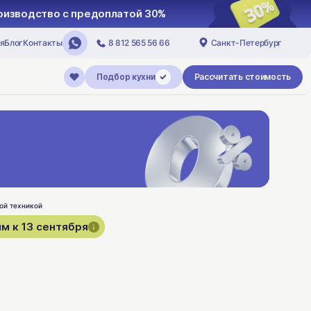
роизводство с предоплатой 30%
я
Блог
Контакты
8 812 565 56 66
Санкт-Петербург
Подбор кухни
Рассчитать стоимость
м к 13 сентября