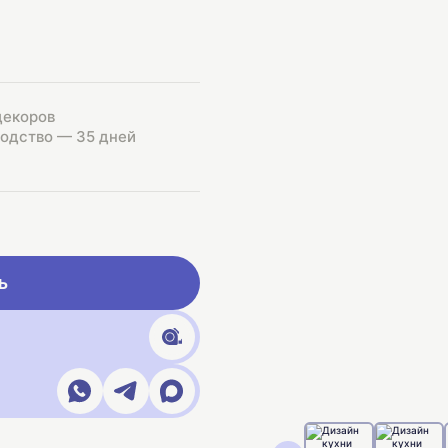
декоров
одство — 35 дней
ь