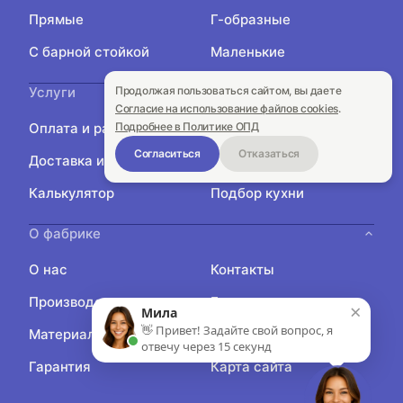
Прямые
Г-образные
С барной стойкой
Маленькие
Продолжая пользоваться сайтом, вы даете
Услуги
Согласие на использование файлов cookies
.
Подробнее в Политике ОПД
Оплата и рассрочка
Акции
Согласиться
Отказаться
Доставка и сборка
Замер
Калькулятор
Подбор кухни
О фабрике
О нас
Контакты
Производство
Блог
×
Мила
👋 Привет! Задайте свой вопрос, я
Материалы
Отзывы
отвечу через 15 секунд
Гарантия
Карта сайта