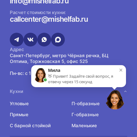
info@mishelfab.ru
Расчет стоимости кухни:
callcenter@mishelfab.ru
Адрес
Санкт-Петербург, метро Чёрная речка, БЦ
Оптима, Торжковская 5, офис 525
×
Мила
Пн-вс: с 10:00 до 21:00
👋 Привет! Задайте свой вопрос, я
отвечу через 15 секунд
Кухни
Угловые
П-образные
Прямые
Г-образные
С барной стойкой
Маленькие