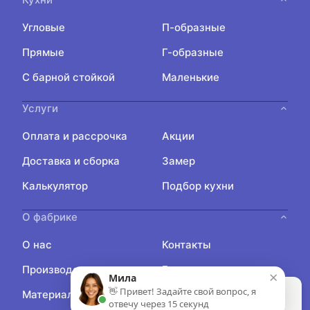
Угловые
П-образные
Прямые
Г-образные
С барной стойкой
Маленькие
Услуги
Оплата и рассрочка
Акции
Доставка и сборка
Замер
Калькулятор
Подбор кухни
О фабрике
О нас
Контакты
Производство
Блог
×
Мила
👋 Привет! Задайте свой вопрос, я
Продолжая пользоваться сайтом, вы даете
Материалы
Отзывы
отвечу через 15 секунд
Согласие на использование файлов cookies
.