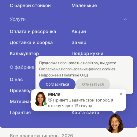
С барной стойкой
Маленькие
Услуги
Оплата и рассрочка
Акции
Доставка и сборка
Замер
Калькулятор
Подбор кухни
Продолжая пользоваться сайтом, вы даете
О фабрике
Согласие на использование файлов cookies
.
Подробнее в Политике ОПД
О нас
Контакты
Согласиться
Отказаться
Производство
Блог
×
Мила
👋 Привет! Задайте свой вопрос, я
Материалы
Отзывы
отвечу через 15 секунд
Гарантия
Карта сайта
Все права защищены, 2026