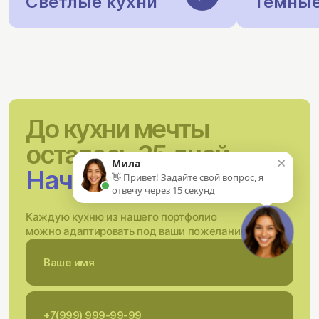
Светлые кухни
Темные
До кухни мечты
осталось 35 дней.
×
Мила
Начнём сейчас?
👋 Привет! Задайте свой вопрос, я
отвечу через 15 секунд
Каждую кухню из нашего портфолио
можно адаптировать под ваши пожелания