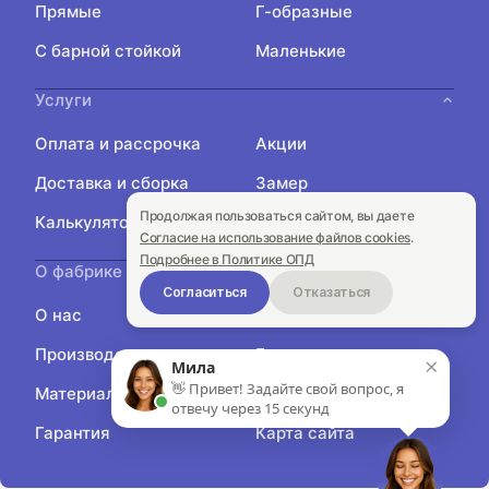
Прямые
Г-образные
С барной стойкой
Маленькие
Услуги
Оплата и рассрочка
Акции
Доставка и сборка
Замер
Продолжая пользоваться сайтом, вы даете
Калькулятор
Подбор кухни
Согласие на использование файлов cookies
.
Подробнее в Политике ОПД
О фабрике
Согласиться
Отказаться
О нас
Контакты
Производство
Блог
×
Мила
👋 Привет! Задайте свой вопрос, я
Материалы
Отзывы
отвечу через 15 секунд
Гарантия
Карта сайта