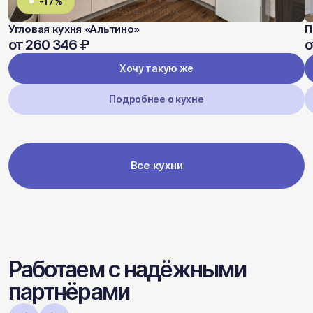
-17%
Угловая кухня «Альтино»
П
от 260 346 ₽
о
Хочу такую же
Подробнее о кухне
Все кухни
Работаем с надёжными
партнёрами