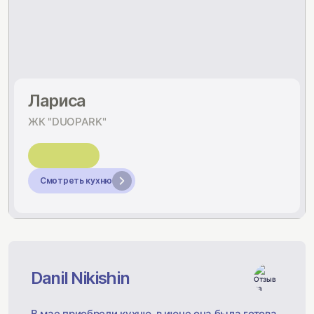
Лариса
ЖК "DUOPARK"
Смотреть кухню
Danil Nikishin
В мае приобрели кухню, в июне она была готова.