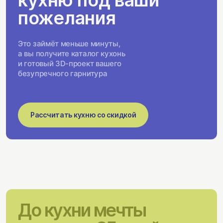
кухню под ваши
пожелания
Это займёт меньше минуты,
а вы получите каталог кухонь
и готовый 3D-проект вашего
безупречного гарнитура
Рассчитать кухню со скидкой
До кухни мечты