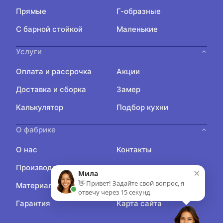
Прямые
Г-образные
С барной стойкой
Маленькие
Услуги
Оплата и рассрочка
Акции
Доставка и сборка
Замер
Калькулятор
Подбор кухни
О фабрике
О нас
Контакты
Производство
Блог
×
Мила
👋 Привет! Задайте свой вопрос, я
Материалы
Отзывы
отвечу через 15 секунд
Гарантия
Карта сайта