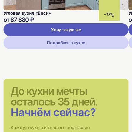
Угловая кухня «Веси»
У
-17%
от 87 880 ₽
о
Хочу такую же
Подробнее о кухне
До кухни мечты
осталось 35 дней.
Начнём сейчас?
Каждую кухню из нашего портфолио