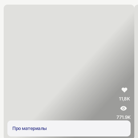
11,8K
771.9K
Про материалы