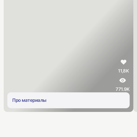
11,8K
771.9K
Про материалы