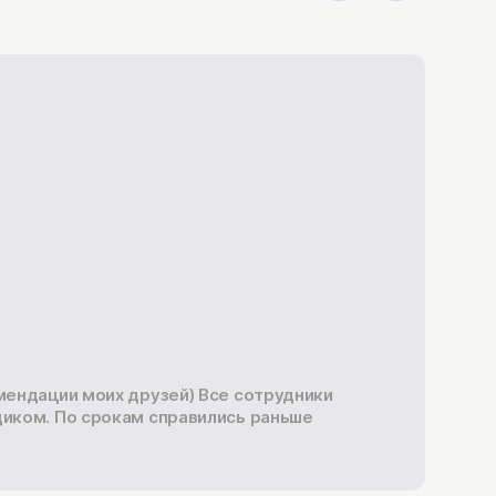
В
Зак
омендации моих друзей) Все сотрудники
нар
щиком. По срокам справились раньше
пре
Ном