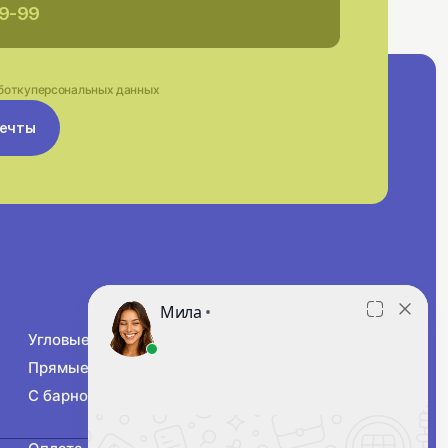
ботку
персональных данных
мечты
Угловые
П-образные
Прямые
Г-образные
С барной стойкой
Маленькие