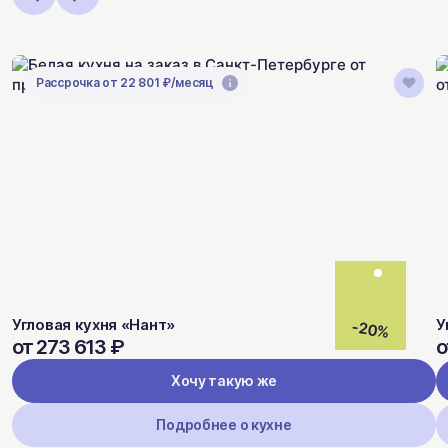
Рассрочка от 22 801 ₽/месяц
Угловая кухня «Нант»
У
-20%
от 273 613 ₽
о
Хочу такую же
Подробнее о кухне