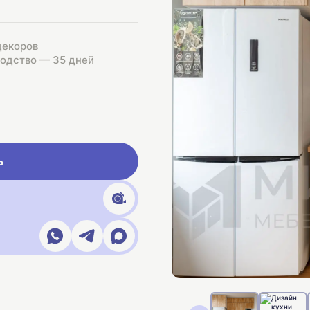
декоров
одство — 35 дней
ь