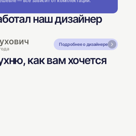
ешевле — все зависит от комплектации.
аботал наш дизайнер
ухович
Подробнее о дизайнере
года
хню, как вам хочется