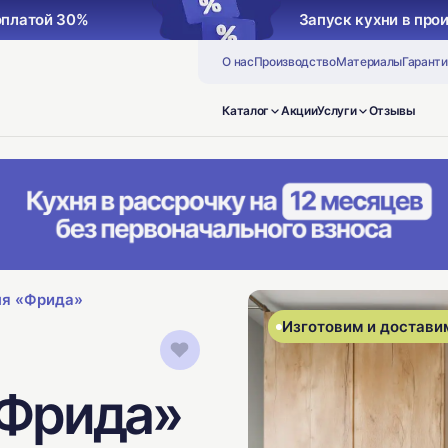
оплатой 30%
Запуск кухни в про
О нас
Производство
Материалы
Гаранти
Каталог
Акции
Услуги
Отзывы
ня «Фрида»
Изготовим и доставим
«Фрида»