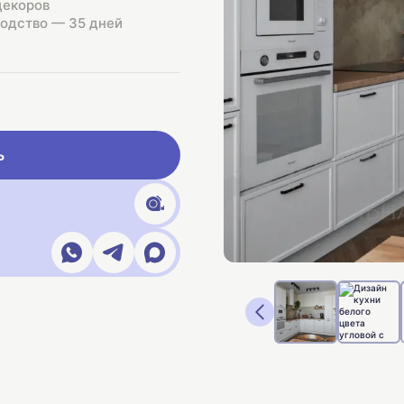
декоров
одство — 35 дней
ь