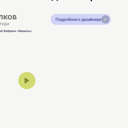
лков
Подробнее о дизайнере
года