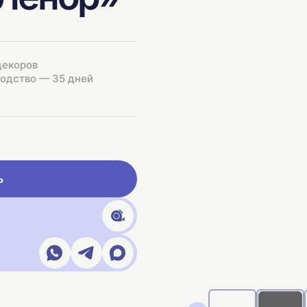
декоров
одство — 35 дней
ь