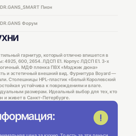
DR.GANS_SMART Пион
DR.GANS Форум
ухни
стильный гарнитур, который отлично впишется в
: 4925, 600, 2654. ЛДСП Е1. Корпус ЛДСП Е1. 3-х
логичный. МДФ пленка ПВХ «Мэджик дюна»
ть и эстетичный внешний вид. Фурнитура Boyard —
али. Столешницы HPL-пластик «Белый Королевский
остойкая устойчива к повреждениям и влаге.
дуальным размерам. Идеальный выбор для тех, кто
н и живет в Санкт-Петербурге.
нформация:
имальная цена за кухню. То есть за эти деньги