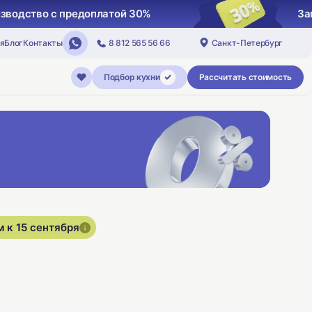
изводство с предоплатой 30%
За
я
Блог
Контакты
8 812 565 56 66
Санкт-Петербург
Подбор кухни
Рассчитать стоимость
 к 15 сентября