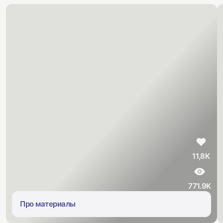
11,8K
771.9K
Про материалы