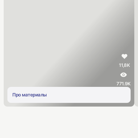
11,8K
771.9K
Про материалы