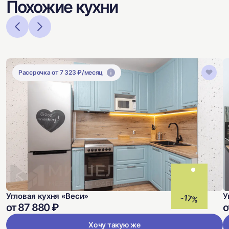
Похожие кухни
Рассрочка от 7 323 ₽/месяц
Угловая кухня «Веси»
У
-17%
от 87 880 ₽
о
Хочу такую же