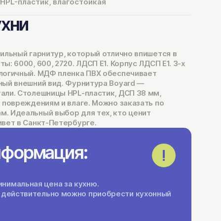
HPL-пластик, влагостойкая
ухни
тильный гарнитур, который отлично впишется в
: 6000, 600, 2720. ЛДСП Е1. Корпус ЛДСП Е1. 3-х
логичный. МДФ пленка ПВХ обеспечивает
ный внешний вид. Фурнитура Boyard —
али. Столешницы HPL-пластик, ДСП 38 мм,
 повреждениям и влаге. Можно заказать по
. Идеальный выбор для тех, кто ценит
ивет в Санкт-Петербурге.
нформация:
нимальная цена за кухню.
ги действительно можно приобрести кухонный