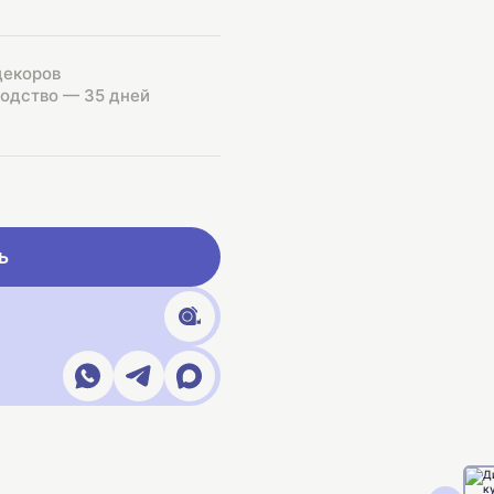
декоров
одство — 35 дней
ь