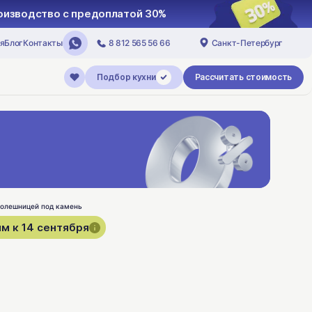
роизводство с предоплатой 30%
я
Блог
Контакты
8 812 565 56 66
Санкт-Петербург
Подбор кухни
Рассчитать стоимость
м к 14 сентября