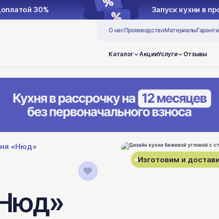
доплатой 30%
Запуск кухни в п
О нас
Производство
Материалы
Гаранти
Каталог
Акции
Услуги
Отзывы
хня «Нюд»
Изготовим и достави
«Нюд»