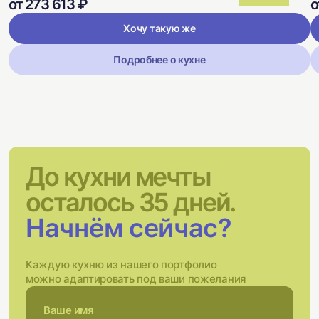
от 273 613 ₽
о
Хочу такую же
Подробнее о кухне
До кухни мечты
осталось 35 дней.
Начнём сейчас?
Каждую кухню из нашего портфолио
можно адаптировать под ваши пожелания