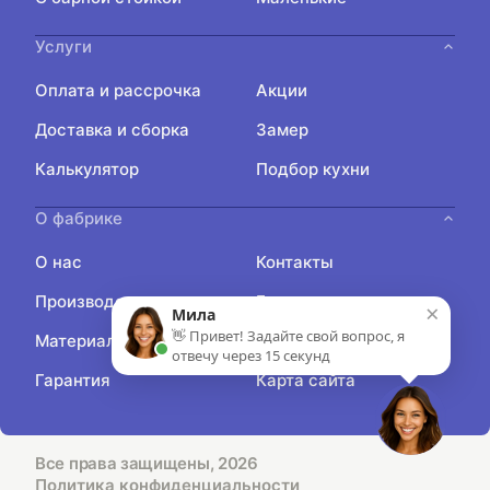
Услуги
Оплата и рассрочка
Акции
Доставка и сборка
Замер
Калькулятор
Подбор кухни
О фабрике
О нас
Контакты
Производство
Блог
×
Мила
👋 Привет! Задайте свой вопрос, я
Материалы
Отзывы
отвечу через 15 секунд
Гарантия
Карта сайта
Все права защищены, 2026
Политика конфиденциальности