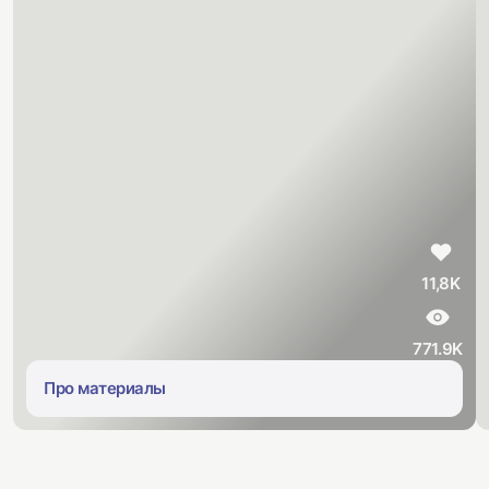
11,8K
771.9K
Про материалы