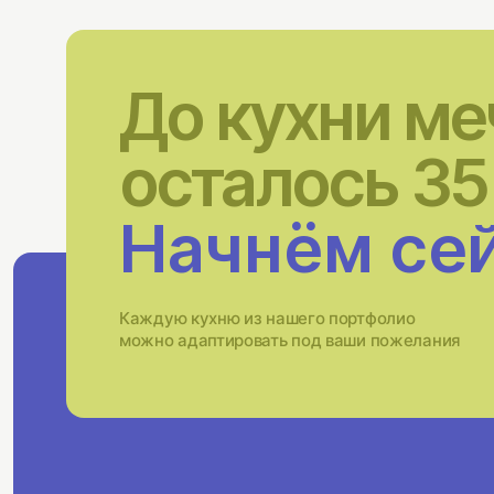
До кухни м
осталось 35
Начнём се
Каждую кухню из нашего портфолио
можно адаптировать под ваши пожелания