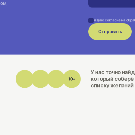
ром,
Я даю согласие на обра
Отправить
У нас точно най
который соберё
10+
списку желаний