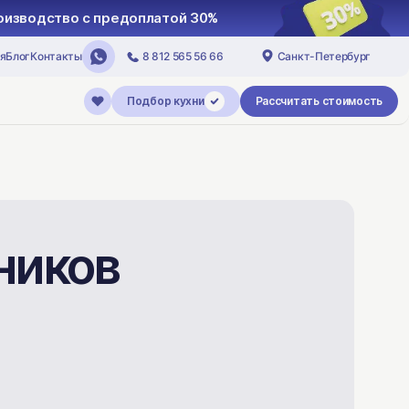
Запуск кухни в производство с предо
я
Блог
Контакты
8 812 565 56 66
Санкт-Петербург
Подбор кухни
Рассчитать стоимость
ников