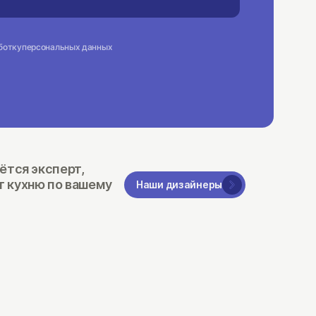
ботку
персональных данных
дётся эксперт,
т кухню по вашему
Наши дизайнеры