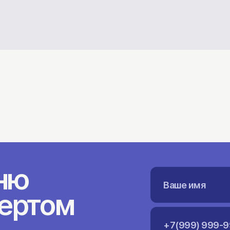
ню
пертом