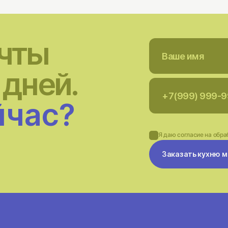
ечты
 дней.
йчас?
Я даю согласие на обра
Заказать кухню 