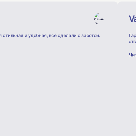
V
 стильная и удобная, всё сделали с заботой.
Гар
отв
Чи