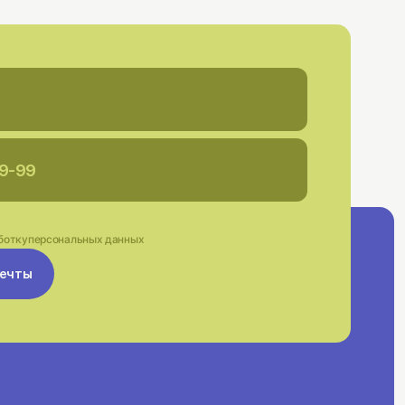
ботку
персональных данных
мечты