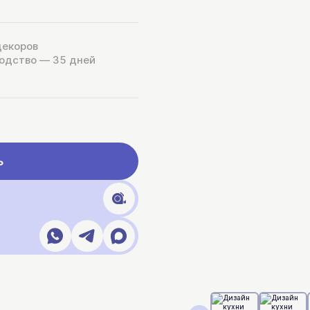
декоров
одство — 35 дней
ь