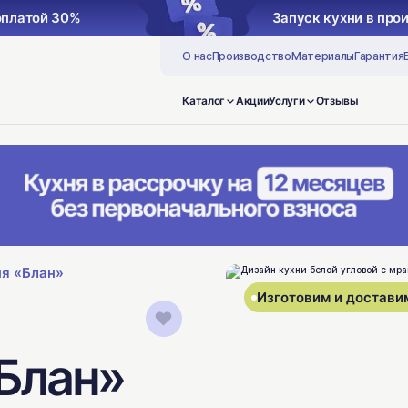
оплатой 30%
Запуск кухни в про
О нас
Производство
Материалы
Гарантия
Каталог
Акции
Услуги
Отзывы
ня «Блан»
Изготовим и доставим
«Блан»