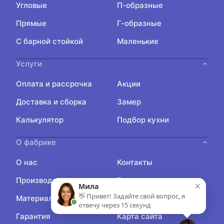
Угловые
П-образные
Прямые
Г-образные
С барной стойкой
Маленькие
Услуги
Оплата и рассрочка
Акции
Доставка и сборка
Замер
Калькулятор
Подбор кухни
О фабрике
О нас
Контакты
Производство
Блог
×
Мила
👋 Привет! Задайте свой вопрос, я
Материалы
Отзывы
отвечу через 15 секунд
Гарантия
Карта сайта