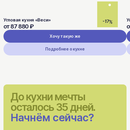
Угловая кухня «Веси»
У
-17%
от 87 880 ₽
о
Хочу такую же
Подробнее о кухне
До кухни мечты
осталось 35 дней.
Начнём сейчас?