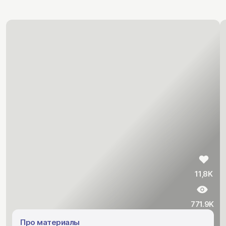
11,8K
771.9K
Про материалы