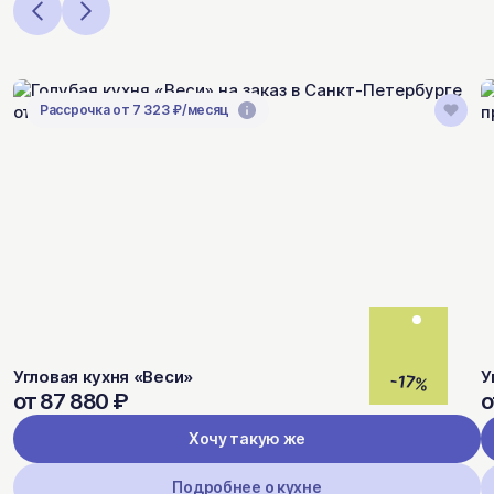
Рассрочка от 7 323 ₽/месяц
Угловая кухня «Веси»
У
-17%
от 87 880 ₽
о
Хочу такую же
Подробнее о кухне