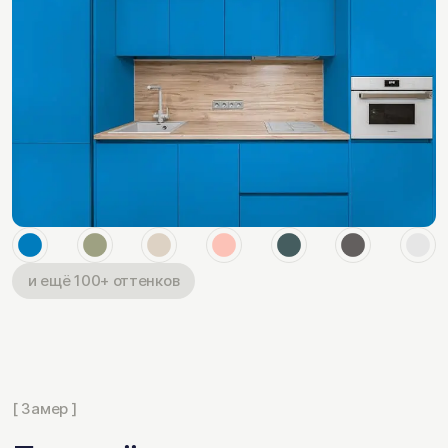
и ещё 100+ оттенков
[ Замер ]