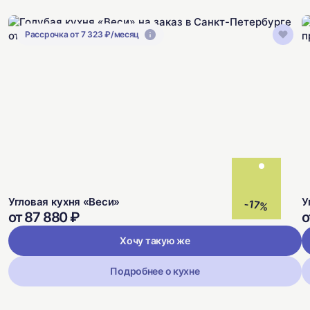
Рассрочка от 7 323 ₽/месяц
Угловая кухня «Веси»
У
-17%
от 87 880 ₽
о
Хочу такую же
Подробнее о кухне