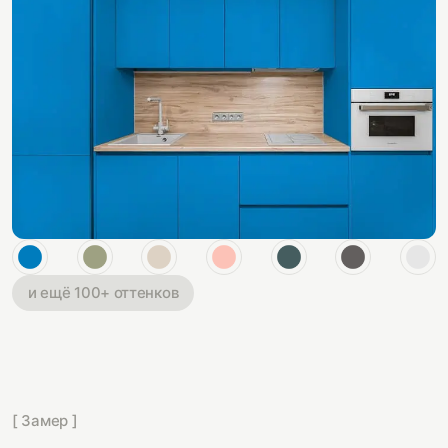
и ещё 100+ оттенков
[ Замер ]