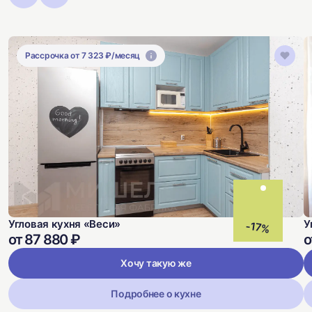
Рассрочка от 7 323 ₽/месяц
Угловая кухня «Веси»
У
-17%
от 87 880 ₽
о
Хочу такую же
Подробнее о кухне