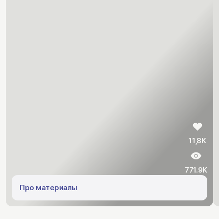
11,8K
771.9K
Про материалы