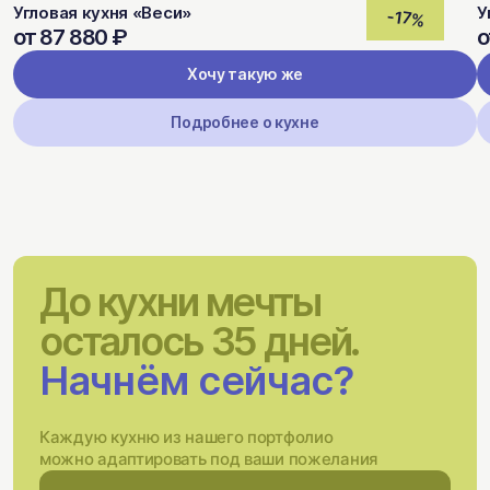
Угловая кухня «Веси»
У
-17%
от 87 880 ₽
о
Хочу такую же
Подробнее о кухне
До кухни мечты
осталось 35 дней.
Начнём сейчас?
Каждую кухню из нашего портфолио
можно адаптировать под ваши пожелания