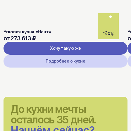
Угловая кухня «Нант»
У
-20%
от 273 613 ₽
о
Хочу такую же
Подробнее о кухне
До кухни мечты
осталось 35 дней.
Начнём сейчас?