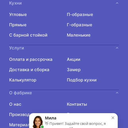
Кухни
Угловые
П-образные
Прямые
Г-образные
С барной стойкой
Маленькие
Услуги
Оплата и рассрочка
Акции
Доставка и сборка
Замер
Калькулятор
Подбор кухни
О фабрике
О нас
Контакты
Производство
Блог
×
Мила
👋 Привет! Задайте свой вопрос, я
Материалы
Отзывы