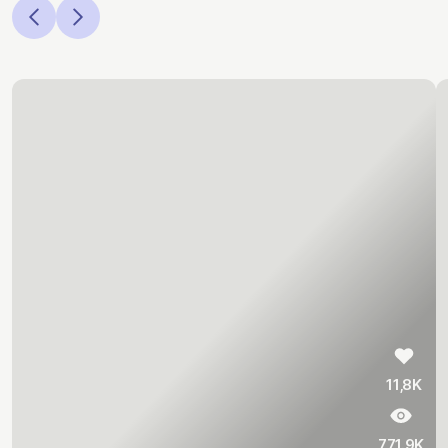
11,8K
771.9K