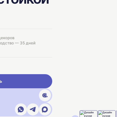
декоров
одство — 35 дней
ь