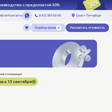
роизводство с предоплатой 30%
я
Блог
Контакты
8 812 565 56 66
Санкт-Петербург
Подбор кухни
Рассчитать стоимость
м к 13 сентября