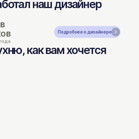
аботал наш дизайнер
ав
ков
Подробнее о дизайнере
 года
хню, как вам хочется