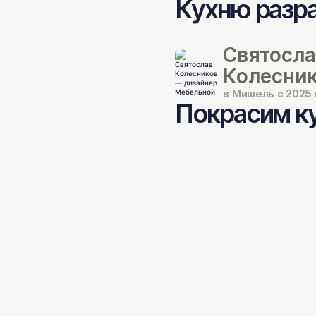
Кухню разр
Святосл
Колесни
в Мишель с 2025
Покрасим ку