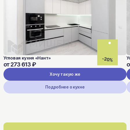
Угловая кухня «Нант»
У
-20%
от 273 613 ₽
о
Хочу такую же
Подробнее о кухне