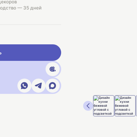
декоров
одство — 35 дней
ь