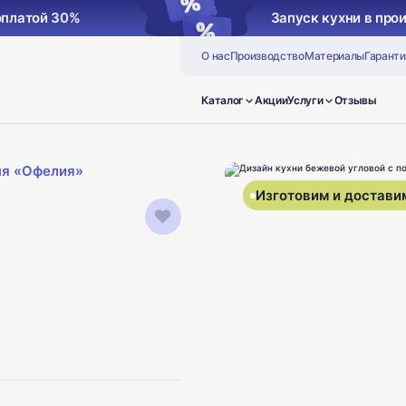
оплатой 30%
Запуск кухни в про
О нас
Производство
Материалы
Гаранти
Каталог
Акции
Услуги
Отзывы
ня «Офелия»
Изготовим и доставим