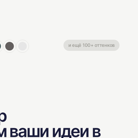
и ещё 100+ оттенков
р
м ваши идеи в