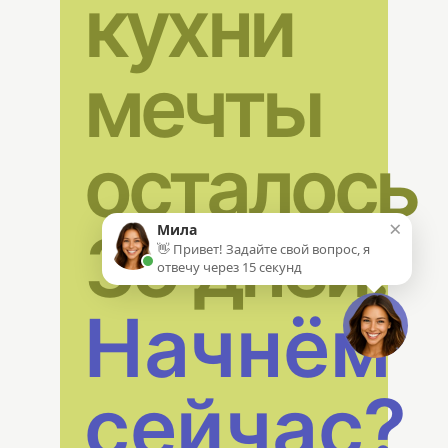
кухни
мечты
осталось
×
35 дней.
Мила
👋 Привет! Задайте свой вопрос, я
отвечу через 15 секунд
Начнём
сейчас?