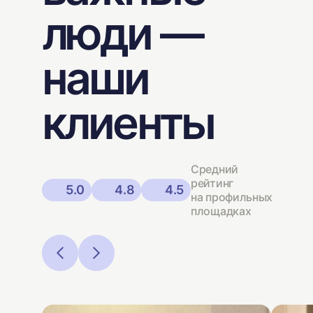
люди —
наши
клиенты
Средний
рейтинг
5.0
4.8
4.5
на профильных
площадках