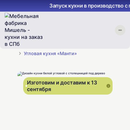
Запуск кухни в производство с
Главная
Каталог
Маленькие угловые кухни
Угловая кухня «Манти»
Изготовим и доставим к 13
Из
сентября
се