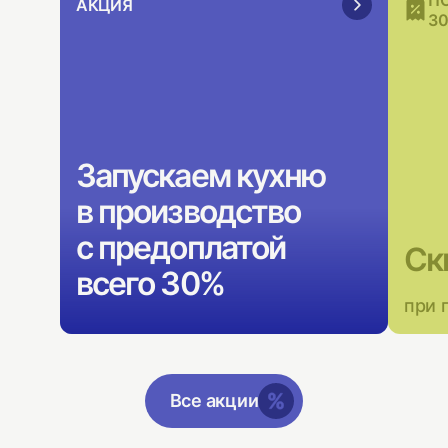
П
АКЦИЯ
30
Запускаем кухню
в производство
с предоплатой
Ск
всего 30%
при 
Все акции