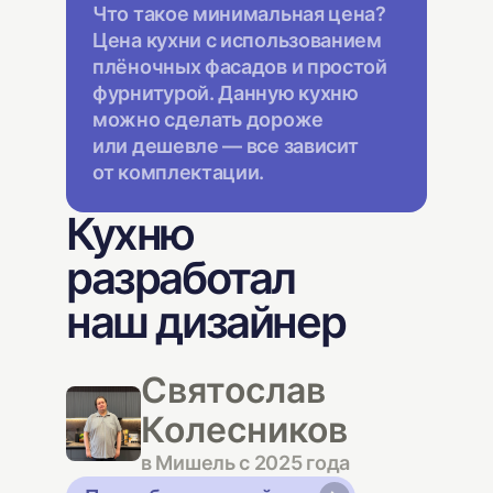
Что такое минимальная цена?
Цена кухни с использованием
плёночных фасадов и простой
фурнитурой. Данную кухню
можно сделать дороже
или дешевле — все зависит
от комплектации.
Кухню
разработал
наш дизайнер
Святослав
Колесников
в Мишель с 2025 года