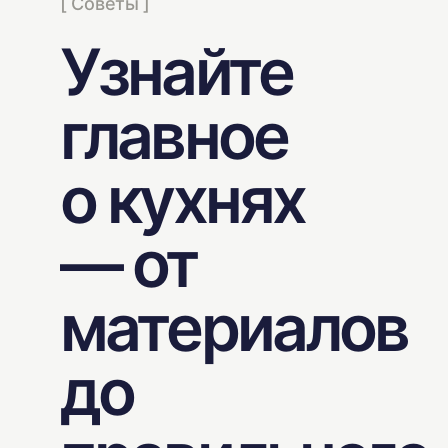
[ Советы ]
Узнайте
главное
о кухнях
— от
материалов
до