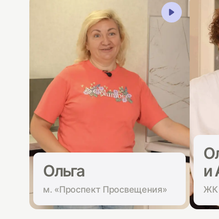
О
Ольга
и
м. «Проспект Просвещения»
ЖК 