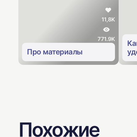
11,8K
771.9K
Ка
Про материалы
уд
Похожие