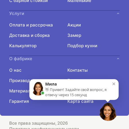
С барной стойкой
Маленькие
Услуги
Оплата и рассрочка
Акции
Доставка и сборка
Замер
Калькулятор
Подбор кухни
О фабрике
О нас
Контакты
Производство
Блог
×
Мила
👋 Привет! Задайте свой вопрос, я
Материалы
Отзывы
отвечу через 15 секунд
Гарантия
Карта сайта
Все права защищены, 2026
Политика конфиденциальности