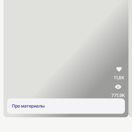
11,8K
771.9K
Про материалы