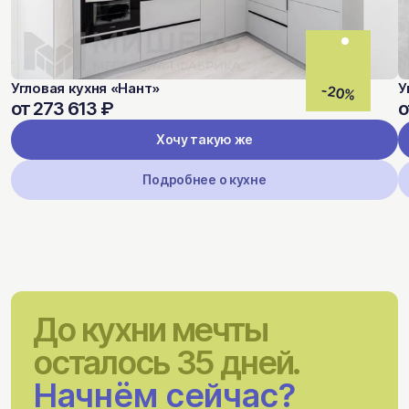
Угловая кухня «Нант»
У
-20%
от 273 613 ₽
о
Хочу такую же
Подробнее о кухне
До кухни мечты
осталось 35 дней.
Начнём сейчас?