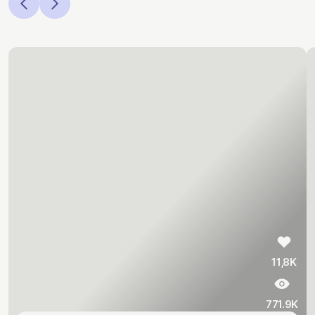
11,8K
771.9K