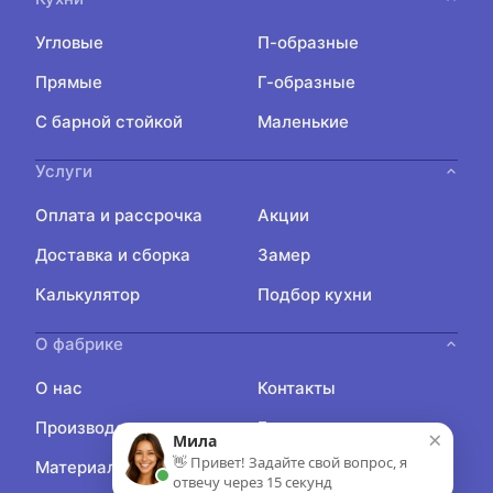
Угловые
П-образные
Прямые
Г-образные
С барной стойкой
Маленькие
Услуги
Оплата и рассрочка
Акции
Доставка и сборка
Замер
Калькулятор
Подбор кухни
О фабрике
О нас
Контакты
Производство
Блог
×
Мила
👋 Привет! Задайте свой вопрос, я
Материалы
Отзывы
отвечу через 15 секунд