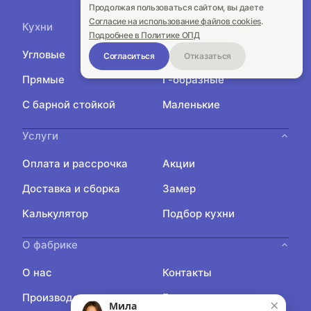
Продолжая пользоваться сайтом, вы даете
Согласие на использование файлов cookies
.
Кухни
Подробнее в Политике ОПД
Угловые
П-образные
Согласиться
Отказаться
Прямые
Г-образные
С барной стойкой
Маленькие
Услуги
Оплата и рассрочка
Акции
Доставка и сборка
Замер
Калькулятор
Подбор кухни
О фабрике
О нас
Контакты
Производство
Блог
×
Мила