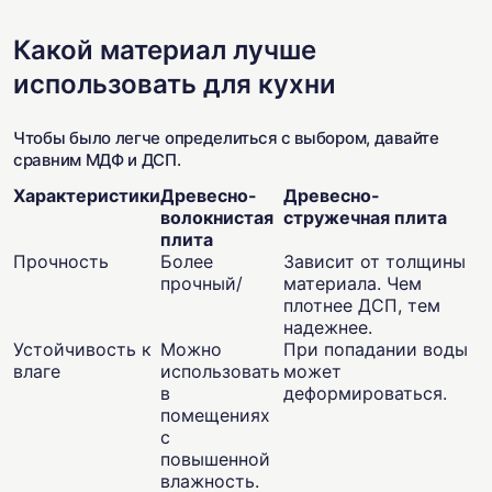
Какой материал лучше
использовать для кухни
Чтобы было легче определиться с выбором, давайте
сравним МДФ и ДСП.
Характеристики
Древесно-
Древесно-
волокнистая
стружечная плита
плита
Прочность
Более
Зависит от толщины
прочный/
материала. Чем
плотнее ДСП, тем
надежнее.
Устойчивость к
Можно
При попадании воды
влаге
использовать
может
в
деформироваться.
помещениях
с
повышенной
влажность.