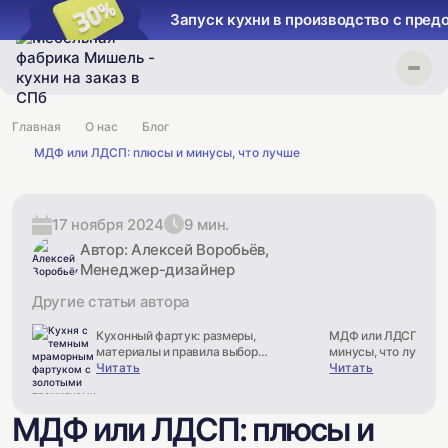
Запуск кухни в производство с предоплатой 30%
Главная
О нас
Блог
МДФ или ЛДСП: плюсы и минусы, что лучше
17 ноября 2024
9 мин.
Автор: Алексей Воробьёв,
Менеджер-дизайнер
Другие статьи автора
Кухонный фартук: размеры,
МДФ или ЛДСП: плю
материалы и правила выбора
минусы, что лучше
для идеального интерьера
Читать
Читать
МДФ или ЛДСП: плюсы и