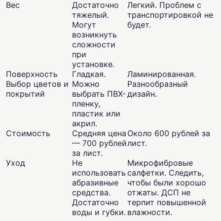
Вес
Достаточно
Легкий. Проблем с
тяжелый.
транспортировкой не
Могут
будет.
возникнуть
сложности
при
установке.
Поверхность
Гладкая.
Ламинированная.
Выбор цветов и
Можно
Разнообразный
покрытий
выбрать ПВХ-
дизайн.
пленку,
пластик или
акрил.
Стоимость
Средняя цена
Около 600 рублей за
— 700 рублей
лист.
за лист.
Уход
Не
Микрофибровые
использовать
салфетки. Следить,
абразивные
чтобы были хорошо
средства.
отжаты. ДСП не
Достаточно
терпит повышенной
воды и губки.
влажности.