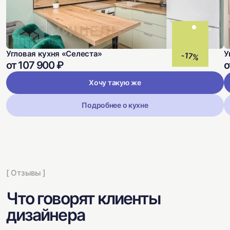
Угловая кухня «Селеста»
У
-17%
от 107 900 ₽
о
Хочу такую же
Подробнее о кухне
[ Отзывы ]
Что говорят клиенты
дизайнера