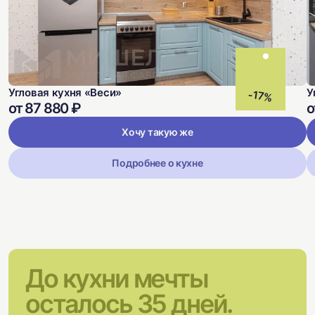
Угловая кухня «Веси»
У
-17%
от 87 880 ₽
о
Хочу такую же
Подробнее о кухне
До кухни мечты
осталось 35 дней.