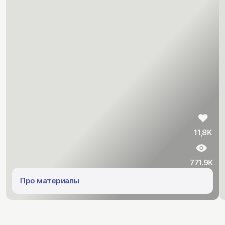
11,8K
771.9K
Про материалы