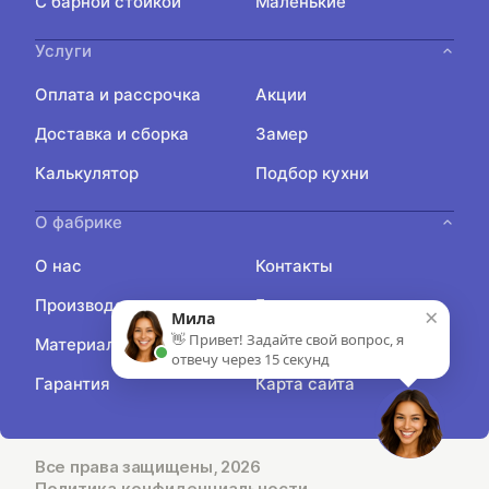
С барной стойкой
Маленькие
Услуги
Оплата и рассрочка
Акции
Доставка и сборка
Замер
Калькулятор
Подбор кухни
О фабрике
О нас
Контакты
Производство
Блог
×
Мила
👋 Привет! Задайте свой вопрос, я
Материалы
Отзывы
отвечу через 15 секунд
Гарантия
Карта сайта
Все права защищены, 2026
Политика конфиденциальности