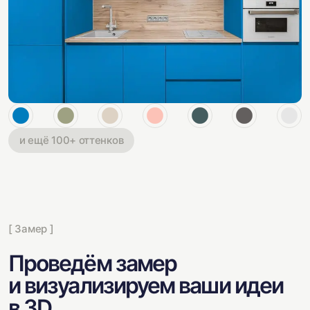
и ещё 100+ оттенков
[ Замер ]
Проведём замер
и визуализируем ваши идеи
в 3D