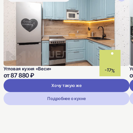
Угловая кухня «Веси»
У
-17%
от 87 880 ₽
о
Хочу такую же
Подробнее о кухне