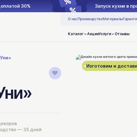
доплатой 30%
Запуск кухни в п
О нас
Производство
Материалы
Гаранти
Каталог
Акции
Услуги
Отзывы
«Уни»
Изготовим и достави
Уни»
декоров
одство — 35 дней