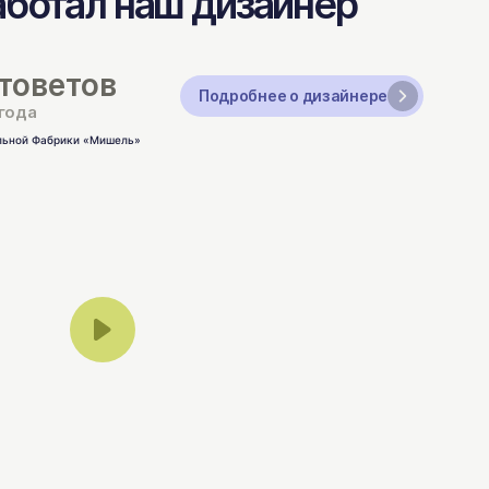
аботал наш дизайнер
товетов
Подробнее о дизайнере
 года