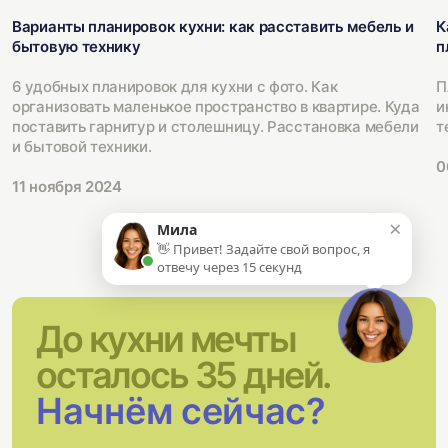
Варианты планировок кухни: как расставить мебель и
К
бытовую технику
п
6 удобных планировок для кухни с фото. Как
П
организовать маленькое пространство в квартире. Куда
и
поставить гарнитур и столешницу. Расстановка мебели
т
и бытовой техники.
0
11 ноября 2024
×
Мила
👋 Привет! Задайте свой вопрос, я
отвечу через 15 секунд
До кухни мечты
осталось 35 дней.
Начнём сейчас?