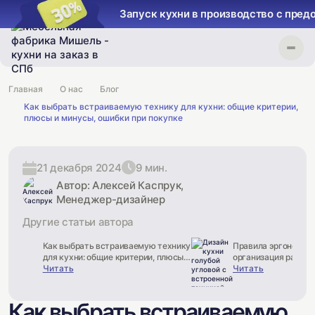
Запуск кухни в производство с пред
Главная
О нас
Блог
Как выбрать встраиваемую технику для кухни: общие критерии,
плюсы и минусы, ошибки при покупке
21 декабря 2024
9 мин.
Автор: Алексей Каспрук,
Менеджер-дизайнер
Другие статьи автора
Как выбрать встраиваемую технику
Правила эргономики
для кухни: общие критерии, плюсы и
организация рабоче
минусы, ошибки при покупке
Читать
пространства, расс
Читать
мебели, выбор мате
Как выбрать встраиваемую