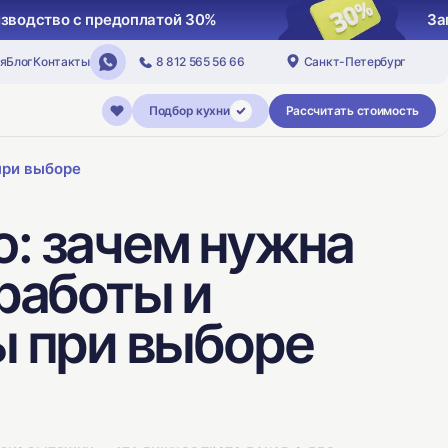
Запуск кухни в производство с предоплат
я
Блог
Контакты
8 812 565 56 66
Санкт-Петербург
Подбор кухни
Рассчитать стоимость
при выборе
: зачем нужна
 работы и
ы при выборе