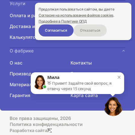
Услуги
Продолжая пользоваться сайтом, вы даете
Оплата и рассрочка
Акции
Согласие на использование файлов cookies
.
Подробнее в Политике ОПД
Доставка и сборка
Замер
Согласиться
Отказаться
Калькулятор
Подбор кухни
О фабрике
О нас
Контакты
Производство
Блог
×
Мила
👋 Привет! Задайте свой вопрос, я
Материалы
Отзывы
отвечу через 15 секунд
Гарантия
Карта сайта
Все права защищены, 2026
Политика конфиденциальности
Разработка сайта