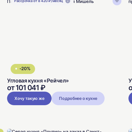
Рассрочка от 8 420 ₽/месяц
-20%
Угловая кухня «Рейчел»
У
от 101 041 ₽
о
Хочу такую же
Подробнее о кухне