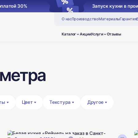
водство с предоплатой 30%
Запу
О нас
Производство
Материалы
Гарантия
Каталог
Акции
Услуги
Отзывы
 метра
ты
Цвет
Текстура
Другое