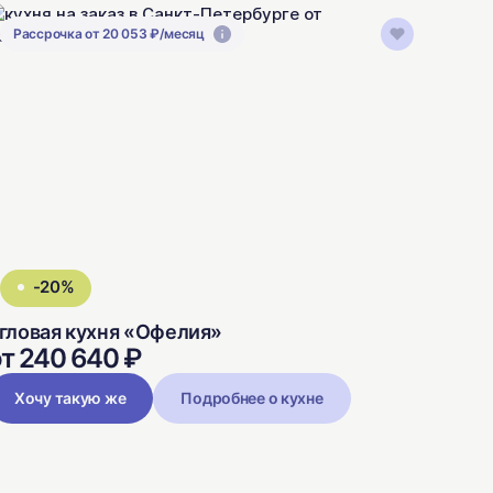
Рассрочка от 20 053 ₽/месяц
-20%
гловая кухня «Офелия»
т 240 640 ₽
Хочу такую же
Подробнее о кухне