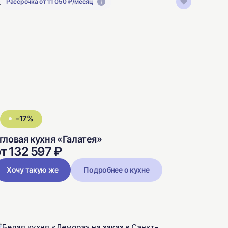
Рассрочка от 11 050 ₽/месяц
-17%
гловая кухня «Галатея»
т 132 597 ₽
Хочу такую же
Подробнее о кухне