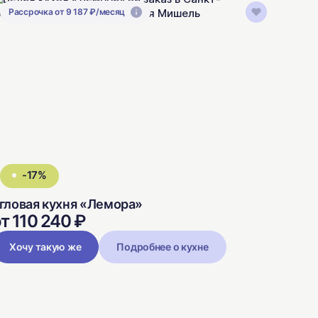
Рассрочка от 9 187 ₽/месяц
-17%
гловая кухня «Лемора»
т 110 240 ₽
Хочу такую же
Подробнее о кухне