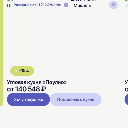
Рассрочка от 11 712 ₽/месяц
-15%
Угловая кухня «Поулио»
У
от 140 548 ₽
о
Хочу такую же
Подробнее о кухне