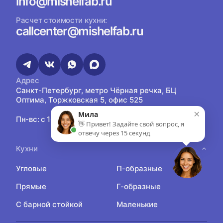
info@mishelfab.ru
Расчет стоимости кухни:
callcenter@mishelfab.ru
Адрес
Санкт-Петербург, метро Чёрная речка, БЦ
Оптима, Торжковская 5, офис 525
×
Мила
Пн-вс: с 10:00 до 21:00
👋 Привет! Задайте свой вопрос, я
отвечу через 15 секунд
Кухни
Угловые
П-образные
Прямые
Г-образные
С барной стойкой
Маленькие